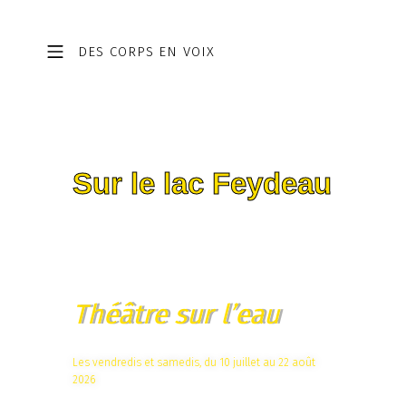
DES CORPS EN VOIX
E
Sur le lac Feydeau
N
C
E
M
O
Théâtre sur l’eau
M
E
Les vendredis et samedis, du 10 juillet au 22 août
2026
N