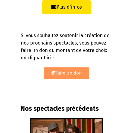
T
Plus d'infos
.
.
.
Si vous souhaitez soutenir la création de
#
nos prochains spectacles, vous pouvez
faire un don du montant de votre choix
7
en cliquant ici :
–
S
Faire un don
U
R
L
Nos spectacles précédents
E
L
A